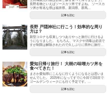
長野名物といえばソースカツ丼ですよね。 ソースカ
ツ丼が有名な県は福井県、新潟県、群馬...
記事を読む
長野 戸隠神社に行こう！効率的な周り
方は？
新型コロナも収束しつつありやっと旅行に行けるよ
うになりました。 もちろん、マスクや消毒は必須で
すが制限は解除されたので久しぶりに県外に旅行...
記事を読む
愛知日帰り旅行！ 大樹の味噌カツ丼を
食べてきた！
まさか愛知県にこんなに行くようになるとは思いま
せんでした。 2025年になってすでに今回で2回目で
ゴールデンウィークにも行く予定です。...
記事を読む