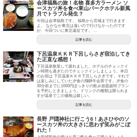
会津福島の旅！名物 喜多方ラーメン ソ
ースカツ丼を食べ東山パークホテル新風
月でトラブル発生？
今回は会津福島です。 福島から宮城まで行きます
よ。 なかなか東北は遠いので行けなかったのです
が、今回ついに東北遠征です。 ...
記事を読む
下呂温泉ＫＫＲ下呂しらさぎ宿泊してき
た正直な感想！
下呂温泉散策して疲れました。ホテルのチェックイ
ン時間も過ぎたのでチェックインしましょう。本日
のお宿は 下呂温泉ＫＫＲ下呂しらさぎです。それで
は楽しみにしていた夕食の飛騨牛会席です。夕食の
30分前までに1000円ぽっきりの飲み放題超特プラン
を予約しときましょう。ドリンクの種類は限られま
すが温泉でこの価格は嬉しい。
記事を読む
長野 戸隠神社に行こう6！あさひやのソ
ースカツ丼の大きさに思わず笑みがこぼ
れた！
上田城観光の後はお昼ご飯を食べて帰りましょう。