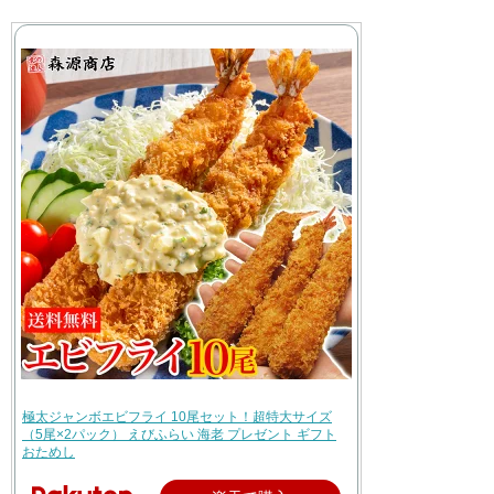
極太ジャンボエビフライ 10尾セット！超特大サイズ
（5尾×2パック） えびふらい 海老 プレゼント ギフト
おためし