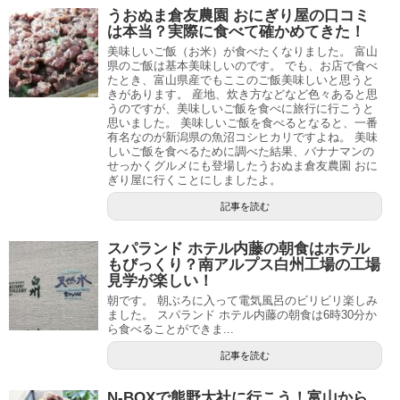
うおぬま倉友農園 おにぎり屋の口コミ
は本当？実際に食べて確かめてきた！
美味しいご飯（お米）が食べたくなりました。 富山
県のご飯は基本美味しいのです。 でも、お店で食べ
たとき、富山県産でもここのご飯美味しいと思うと
きがあります。 産地、炊き方などなど色々あると思
うのですが、美味しいご飯を食べに旅行に行こうと
思いました。 美味しいご飯を食べるとなると、一番
有名なのが新潟県の魚沼コシヒカリですよね。 美味
しいご飯を食べるために調べた結果、バナナマンの
せっかくグルメにも登場したうおぬま倉友農園 おに
ぎり屋に行くことにしましたよ。
記事を読む
スパランド ホテル内藤の朝食はホテル
もびっくり？南アルプス白州工場の工場
見学が楽しい！
朝です。 朝ぶろに入って電気風呂のビリビリ楽しみ
ました。 スパランド ホテル内藤の朝食は6時30分か
ら食べることができま...
記事を読む
N-BOXで熊野大社に行こう！富山から