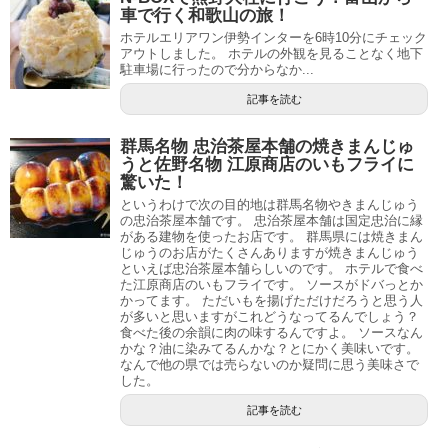
車で行く和歌山の旅！
ホテルエリアワン伊勢インターを6時10分にチェック
アウトしました。 ホテルの外観を見ることなく地下
駐車場に行ったので分からなか...
記事を読む
群馬名物 忠治茶屋本舗の焼きまんじゅ
うと佐野名物 江原商店のいもフライに
驚いた！
というわけで次の目的地は群馬名物やきまんじゅう
の忠治茶屋本舗です。 忠治茶屋本舗は国定忠治に縁
がある建物を使ったお店です。 群馬県には焼きまん
じゅうのお店がたくさんありますが焼きまんじゅう
といえば忠治茶屋本舗らしいのです。 ホテルで食べ
た江原商店のいもフライです。 ソースがドバっとか
かってます。 ただいもを揚げただけだろうと思う人
が多いと思いますがこれどうなってるんでしょう？
食べた後の余韻に肉の味するんですよ。 ソースなん
かな？油に染みてるんかな？とにかく美味いです。
なんで他の県では売らないのか疑問に思う美味さで
した。
記事を読む