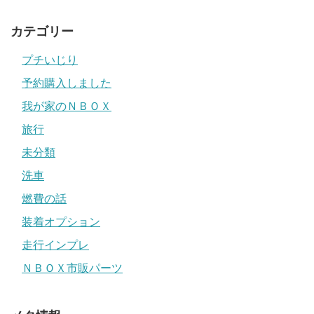
カテゴリー
プチいじり
予約購入しました
我が家のＮＢＯＸ
旅行
未分類
洗車
燃費の話
装着オプション
走行インプレ
ＮＢＯＸ市販パーツ