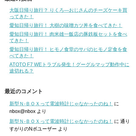
大阪日帰り旅行？ りくろ―おじさんのチーズケーキ買
ってきた！
愛知日帰り旅行！ 大樹の味噌カツ丼を食べてきた！
愛知日帰り旅行！ 肉米雄一飯店の豚鉄板セットを食べ
てきた！
愛知日帰り旅行！ ヒモノ食堂のサバのヒモノ定食を食
べてきた！
ATOTO F7 WEトラブル発生！グーグルマップ動作中に
途切れる？
最近のコメント
新型Ｎ-ＢＯＸって電波時計じゃなかったのね！
に
nbox@nbox
より
新型Ｎ-ＢＯＸって電波時計じゃなかったのね！
に
通り
すがりのNボユーザー
より