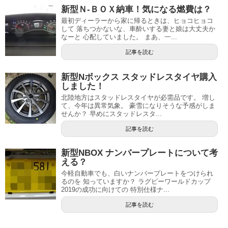
新型Ｎ-ＢＯＸ納車！気になる燃費は？
最初ディーラーから家に帰るときは、ヒョコヒョコ
して 落ちつかないな、車酔いする妻と娘は大丈夫か
なーと 心配していました。 まあ、一...
記事を読む
新型Nボックス スタッドレスタイヤ購入
しました！
北陸地方はスタッドレスタイヤが必需品です。 増し
て、今年は異常気象。 豪雪になりそうな予感がしま
せんか？ 早めにスタッドレスタ...
記事を読む
新型NBOX ナンバープレートについて考
える？
今軽自動車でも、白いナンバープレートをつけられ
るのを 知っていますか？ ラグビーワールドカップ
2019の成功に向けての 特別仕様ナ...
記事を読む