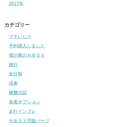
2017年
カテゴリー
プチいじり
予約購入しました
我が家のＮＢＯＸ
旅行
未分類
洗車
燃費の話
装着オプション
走行インプレ
ＮＢＯＸ市販パーツ