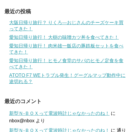
最近の投稿
大阪日帰り旅行？ りくろ―おじさんのチーズケーキ買
ってきた！
愛知日帰り旅行！ 大樹の味噌カツ丼を食べてきた！
愛知日帰り旅行！ 肉米雄一飯店の豚鉄板セットを食べ
てきた！
愛知日帰り旅行！ ヒモノ食堂のサバのヒモノ定食を食
べてきた！
ATOTO F7 WEトラブル発生！グーグルマップ動作中に
途切れる？
最近のコメント
新型Ｎ-ＢＯＸって電波時計じゃなかったのね！
に
nbox@nbox
より
新型Ｎ-ＢＯＸって電波時計じゃなかったのね！
に
通り