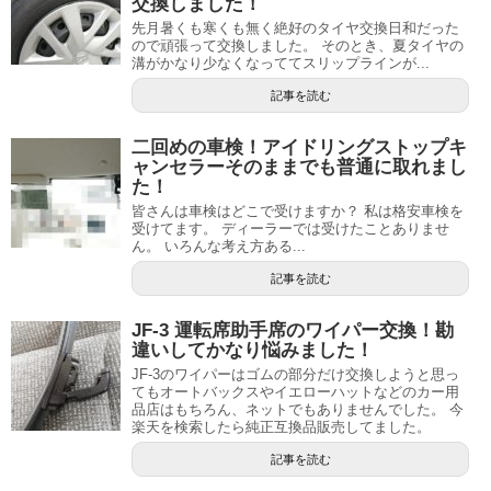
交換しました！
先月暑くも寒くも無く絶好のタイヤ交換日和だった
ので頑張って交換しました。 そのとき、夏タイヤの
溝がかなり少なくなっててスリップラインが...
記事を読む
二回めの車検！アイドリングストップキ
ャンセラーそのままでも普通に取れまし
た！
皆さんは車検はどこで受けますか？ 私は格安車検を
受けてます。 ディーラーでは受けたことありませ
ん。 いろんな考え方ある...
記事を読む
JF-3 運転席助手席のワイパー交換！勘
違いしてかなり悩みました！
JF-3のワイパーはゴムの部分だけ交換しようと思っ
てもオートバックスやイエローハットなどのカー用
品店はもちろん、ネットでもありませんでした。 今
楽天を検索したら純正互換品販売してました。
記事を読む