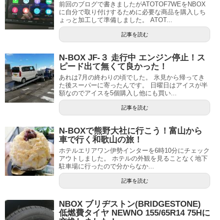
前回のブログで書きましたがATOTOF7WEをNBOX
に自分で取り付けするために必要な商品を購入しち
ょっと加工して準備しました。 ATOT...
記事を読む
N-BOX JF-３ 走行中 エンジン停止！ス
ピード出て無くて良かった！
あれは7月の終わりの頃でした。 氷見から帰ってき
た後スーパーに寄ったんです。 日曜日はアイスが半
額なのでアイスを5個購入し他にも買い...
記事を読む
N-BOXで熊野大社に行こう！富山から
車で行く和歌山の旅！
ホテルエリアワン伊勢インターを6時10分にチェック
アウトしました。 ホテルの外観を見ることなく地下
駐車場に行ったので分からなか...
記事を読む
NBOX ブリヂストン(BRIDGESTONE)
低燃費タイヤ NEWNO 155/65R14 75Hに