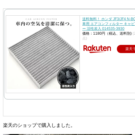
送料無料！ ホンダ JF3/JF4 N-BOX
車用 エアコンフィルター キャ
ー 活性炭入 014535-3930
価格：1180円（税込、送料別)
(
点)
楽天
楽天のショップで購入しました。